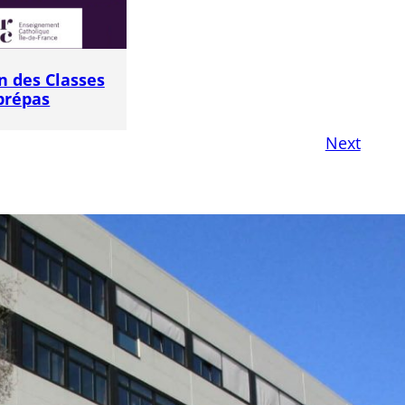
n des Classes
prépas
Next