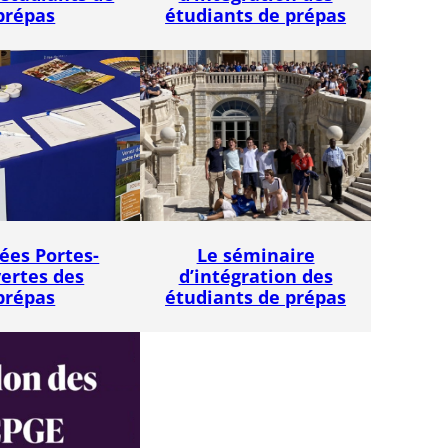
prépas
étudiants de prépas
ées Portes-
Le séminaire
ertes des
d’intégration des
prépas
étudiants de prépas