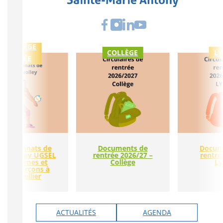
COLLÈGE
COLLÈGE
LY
LYCÉE
ampionnats de
Documents de
Docum
nce volley UGSEL
rentrée 2026/27 –
rentré
es minimes et
Collège
Ly
dets garçons à
Montpellier
ACTUALITÉS
AGENDA