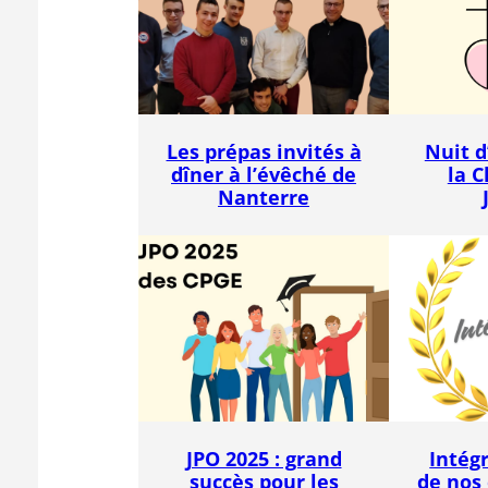
Les prépas invités à
Nuit d
dîner à l’évêché de
la C
Nanterre
JPO 2025 : grand
Intég
succès pour les
de nos