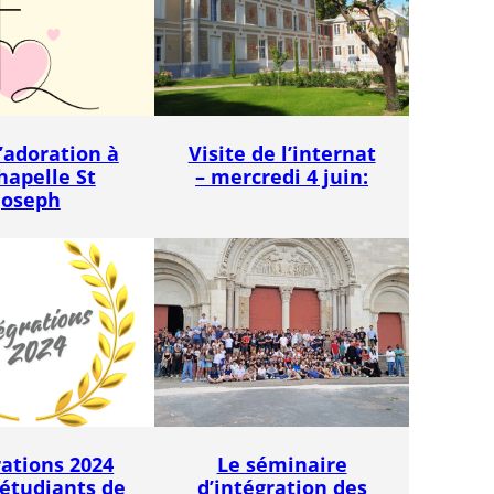
COLLÈGE
LYCÉE
’adoration à
Visite de l’internat
hapelle St
– mercredi 4 juin:
Joseph
Championnat
Ch
National UGSEL de
Fra
Natation
d
ca
rations 2024
Le séminaire
 étudiants de
d’intégration des