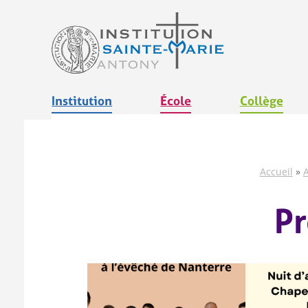
Aller
au
contenu
Institution
École
Collège
Accueil
»
A
P