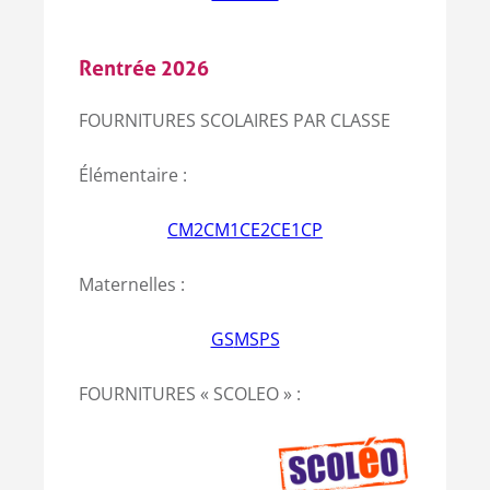
Rentrée 2026
FOURNITURES SCOLAIRES PAR CLASSE
Élémentaire :
CM2
CM1
CE2
CE1
CP
Maternelles :
GS
MS
PS
FOURNITURES « SCOLEO » :