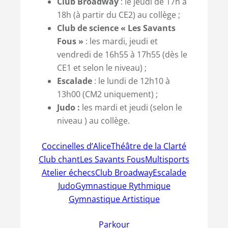
Club Broadway
: le jeudi de 17h à
18h (à partir du CE2) au collège ;
Club de science « Les Savants
Fous »
: les mardi, jeudi et
vendredi de 16h55 à 17h55 (dès le
CE1 et selon le niveau) ;
Escalade
: le lundi de 12h10 à
13h00 (CM2 uniquement) ;
Judo :
les mardi et jeudi (selon le
niveau ) au collège.
Coccinelles d’Alice
Théâtre de la Clarté
Club chant
Les Savants Fous
Multisports
Atelier échecs
Club Broadway
Escalade
Judo
Gymnastique Rythmique
Gymnastique Artistique
Parkour