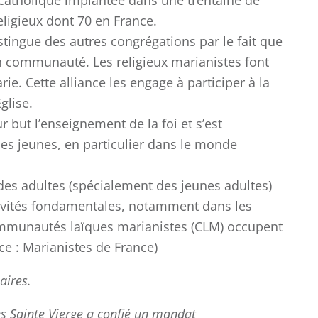
 catholique implantée dans une trentaine de
ligieux dont 70 en France.
stingue des autres congrégations par le fait que
en communauté. Les religieux marianistes font
rie. Cette alliance les engage à participer à la
glise.
r but l’enseignement de la foi et s’est
des jeunes, en particulier dans le monde
COLLÈGE
des adultes (spécialement des jeunes adultes)
LYCÉE
ctivités fondamentales, notamment dans les
ommunautés laïques marianistes (CLM) occupent
ce : Marianistes de France)
aires.
ès Sainte Vierge a confié un mandat
Championnat
Ch