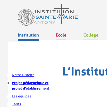
Aller
au
contenu
Institution
École
Collège
L’Instit
Notre Histoire
Projet pédagogique et
projet d’établissement
Les équipes
Tarifs