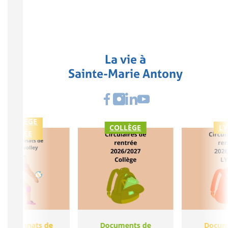
La vie à
Sainte-Marie Antony
COLLÈGE
COLLÈGE
LY
LYCÉE
ampionnats de
Documents de
Docum