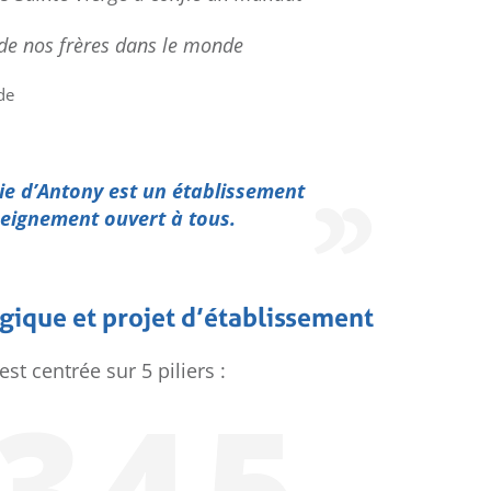
National UGSEL de
Fra
Natation
d
ca
 de nos frères dans le monde
de
rie d’Antony est un établissement
seignement ouvert à tous.
gique et projet d’établissement
st centrée sur 5 piliers :