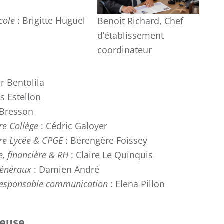
cole
: Brigitte Huguel
Benoit Richard, Chef
d’établissement
coordinateur
er Bentolila
s Estellon
 Bresson
re Collège
: Cédric Galoyer
ire Lycée & CPGE
: Bérengère Foissey
, financière & RH
: Claire Le Quinquis
généraux
: Damien André
t responsable communication
: Elena Pillon
euse