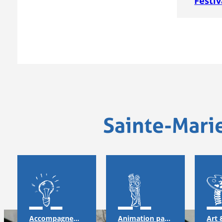
Festiv
Sainte-Mari
Accompagnement
Animation pastorale & solidarité
Art 