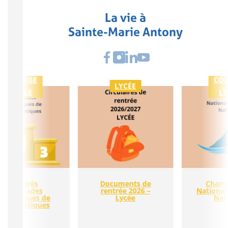
La vie à
Sainte-Marie Antony
COLLÈGE
COL
LYCÉE
LYCÉE
LY
Palmarès
Documents de
Champ
Olympiades
rentrée 2026 –
National
cadémiques de
Lycée
Nat
athématiques