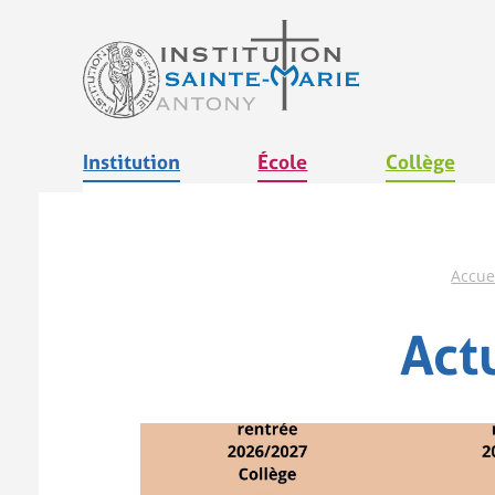
Aller
au
contenu
Institution
École
Collège
Accue
Act