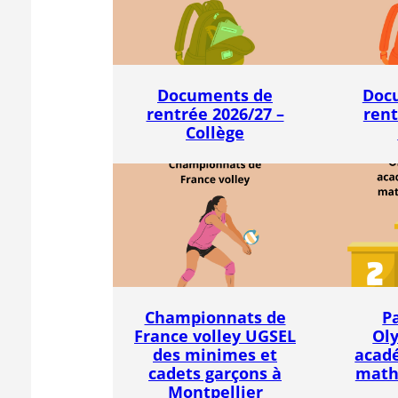
Documents de
Doc
rentrée 2026/27 –
rent
Collège
Championnats de
P
France volley UGSEL
Ol
des minimes et
acad
cadets garçons à
math
Montpellier