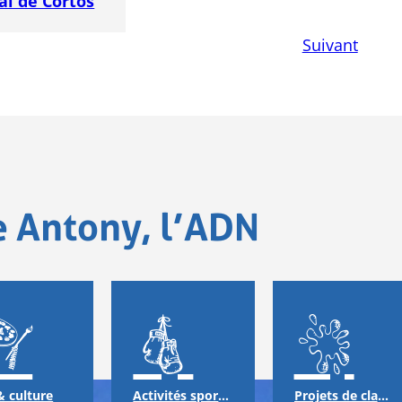
al de Cortos
Suivant
e Antony, l’ADN
& culture
Activités sportives
Projets de classes & échanges