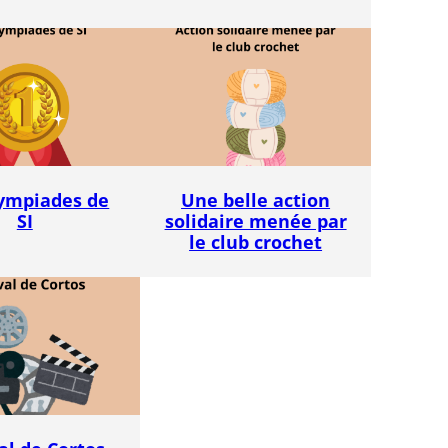
ympiades de
Une belle action
SI
solidaire menée par
le club crochet