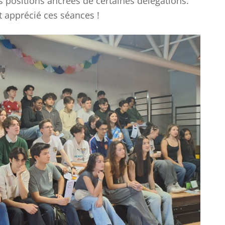
es positions ancrées de certaines délégations.
 apprécié ces séances !