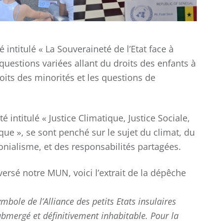
COLLÈGE
LYCÉE
 intitulé « La Souveraineté de l’Etat face à
 questions variées allant du droits des enfants à
roits des minorités et les questions de
 intitulé « Justice Climatique, Justice Sociale,
ique », se sont penché sur le sujet du climat, du
Championnat
Ch
National UGSEL de
Fra
onialisme, et des responsabilités partagées.
Natation
d
ca
rsé notre MUN, voici l’extrait de la dépêche
mbole de l’Alliance des petits Etats insulaires
submergé et définitivement inhabitable. Pour la