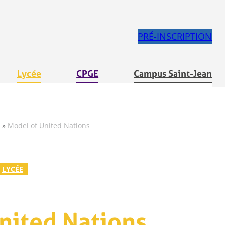
PRÉ-INSCRIPTION
Lycée
CPGE
Campus Saint-Jean
»
Model of United Nations
LYCÉE
nited Nations