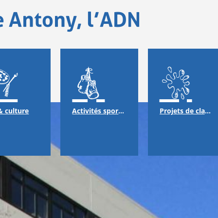
e Antony, l’ADN
& culture
Activités sportives
Projets de classes & échanges