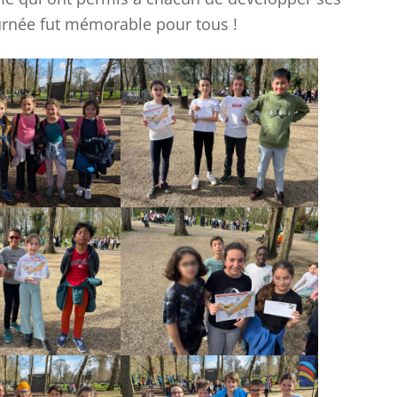
LYCÉE
ournée fut mémorable pour tous !
Championnat
Ch
National UGSEL de
Fra
Natation
d
ca