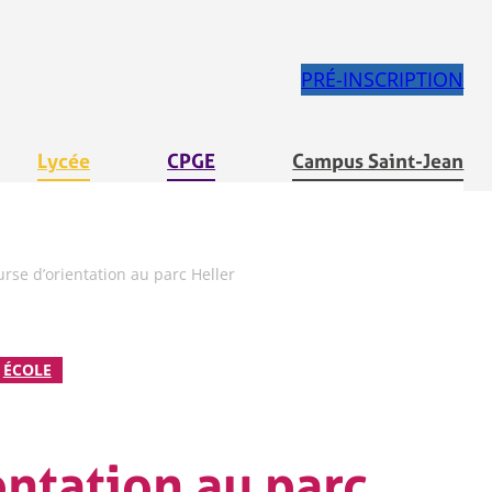
PRÉ-INSCRIPTION
Lycée
CPGE
Campus Saint-Jean
rse d’orientation au parc Heller
ÉCOLE
entation au parc