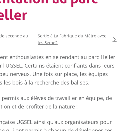
eller
 de seconde au
Sortie à La Fabrique du Métro avec
les 5ème2
ient enthousiastes en se rendant au parc Heller
r l’UGSEL. Certains étaient confiants dans leurs
peu nerveux. Une fois sur place, les équipes
s les bois à la recherche des balises.
a permis aux élèves de travailler en équipe, de
on et de profiter de la nature !
rançaise UGSEL ainsi qu’aux organisateurs pour
COLLÈGE
me qui ont permis à chacun de développer ses