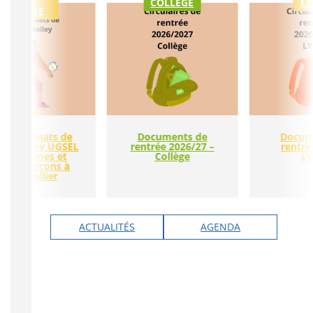
COLLÈGE
LY
LYCÉE
ampionnats de
Documents de
Docum
nce volley UGSEL
rentrée 2026/27 –
rentré
es minimes et
Collège
Ly
dets garçons à
Montpellier
ACTUALITÉS
AGENDA