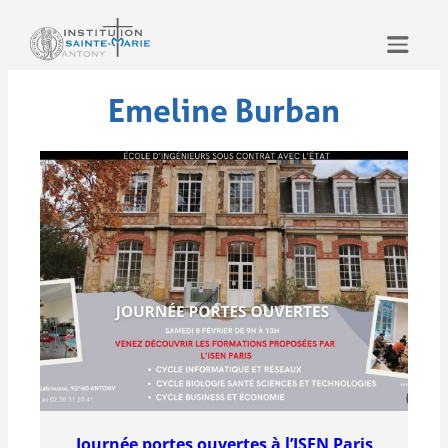
Aller
au
contenu
Emeline Burban
Journée portes ouvertes à l’ISEN Paris