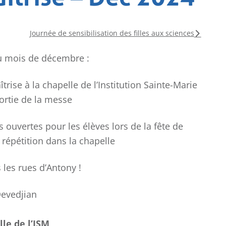
COLLÈGE
Journée de sensibilisation des filles aux sciences
LYCÉE
u mois de décembre :
rise à la chapelle de l’Institution Sainte-Marie
ortie de la messe
s ouvertes pour les élèves lors de la fête de
Championnat
Ch
la répétition dans la chapelle
National UGSEL de
Fra
Natation
d
ca
s les rues d’Antony !
Devedjian
lle de l’ISM