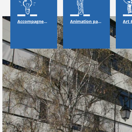
Accompagnement
Animation pastorale & solidarité
Art 