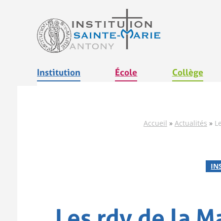
Aller
au
contenu
Institution
École
Collège
Accueil
»
Actualités
»
L
IN
Les rdv de la M