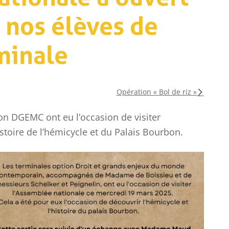
à nos élèves de
minale
COLLÈGE
Opération « Bol de riz »
LYCÉE
ion DGEMC ont eu l’occasion de visiter
istoire de l’hémicycle et du Palais Bourbon.
Championnat
Ch
National UGSEL de
Fra
Natation
d
ca