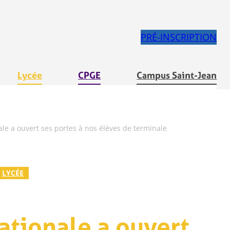
PRÉ-INSCRIPTION
Lycée
CPGE
Campus Saint-Jean
le a ouvert ses portes à nos élèves de terminale
LYCÉE
ationale a ouvert