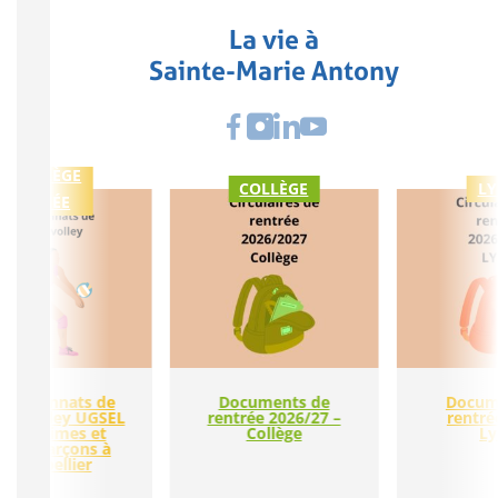
La vie à
Sainte-Marie Antony
COLLÈGE
COLLÈGE
LY
LYCÉE
ampionnats de
Documents de
Docum
nce volley UGSEL
rentrée 2026/27 –
rentré
es minimes et
Collège
Ly
dets garçons à
Montpellier