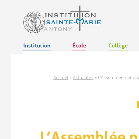
Aller
au
contenu
Institution
École
Collège
Accueil
»
Actualités
»
L’Assemblée nationa
L’Assemblée n