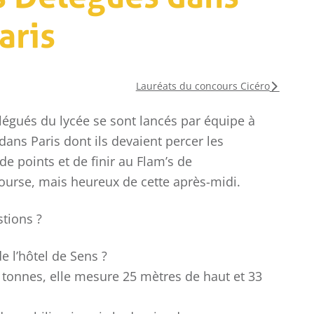
aris
Lauréats du concours Cicéro
légués du lycée se sont lancés par équipe à
COLLÈGE
 dans Paris dont ils devaient percer les
LYCÉE
 points et de finir au Flam’s de
ourse, mais heureux de cette après-midi.
tions ?
de l’hôtel de Sens ?
Championnat
Ch
4 tonnes, elle mesure 25 mètres de haut et 33
National UGSEL de
Fra
Natation
d
ca