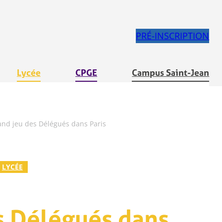
PRÉ-INSCRIPTION
Lycée
CPGE
Campus Saint-Jean
and jeu des Délégués dans Paris
LYCÉE
s Délégués dans