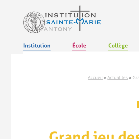
Aller
au
contenu
Institution
École
Collège
Accueil
»
Actualités
»
Gr
Grand jeu de