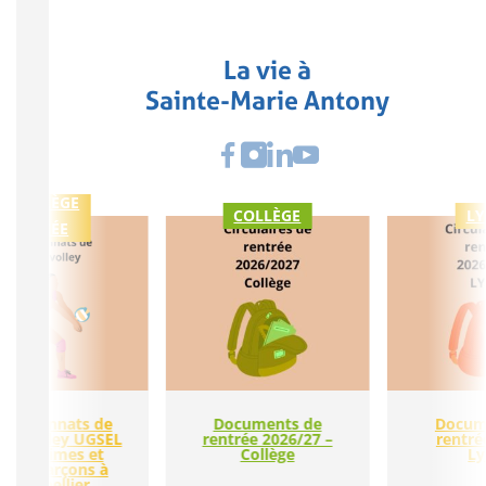
La vie à
Sainte-Marie Antony
COLLÈGE
COLLÈGE
LY
LYCÉE
ampionnats de
Documents de
Docum
nce volley UGSEL
rentrée 2026/27 –
rentré
es minimes et
Collège
Ly
dets garçons à
Montpellier