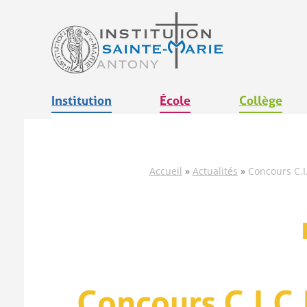
Aller
au
contenu
Institution
École
Collège
Accueil
»
Actualités
»
Concours C.I
Concours C.I.C.