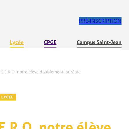
PRÉ-INSCRIPTION
Lycée
CPGE
Campus Saint-Jean
.C.E.R.O, notre élève doublement lauréate
LYCÉE
E.R.O, notre élève