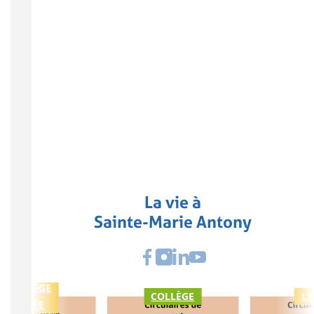
La vie à
Sainte-Marie Antony
COLLÈGE
COLLÈGE
LY
LYCÉE