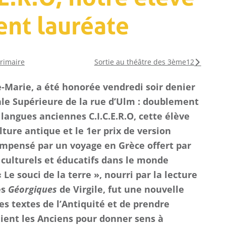
nt lauréate
primaire
Sortie au théâtre des 3ème12
-Marie, a été honorée vendredi soir denier
ale Supérieure de la rue d’Ulm : doublement
langues anciennes C.I.C.E.R.O, cette élève
lture antique et le 1er prix de version
compensé par un voyage en Grèce offert par
s culturels et éducatifs dans le monde
Le souci de la terre », nourri par la lecture
es
Géorgiques
de Virgile, fut une nouvelle
des textes de l’Antiquité et de prendre
COLLÈGE
ient les Anciens pour donner sens à
LYCÉE