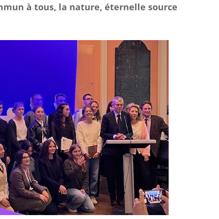
mmun à tous, la nature, éternelle source
Championnat
Ch
National UGSEL de
Fra
Natation
d
ca