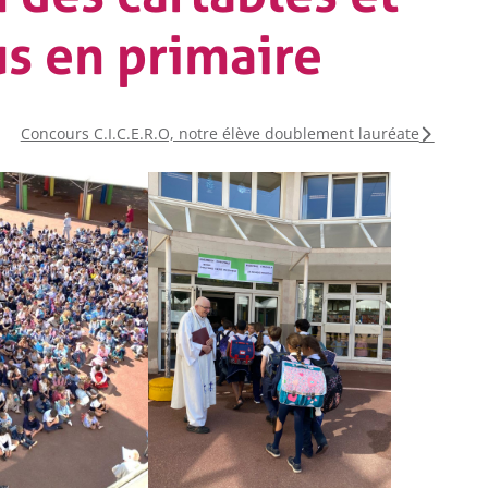
s en primaire
COLLÈGE
Concours C.I.C.E.R.O, notre élève doublement lauréate
LYCÉE
Championnat
Ch
National UGSEL de
Fra
Natation
d
ca