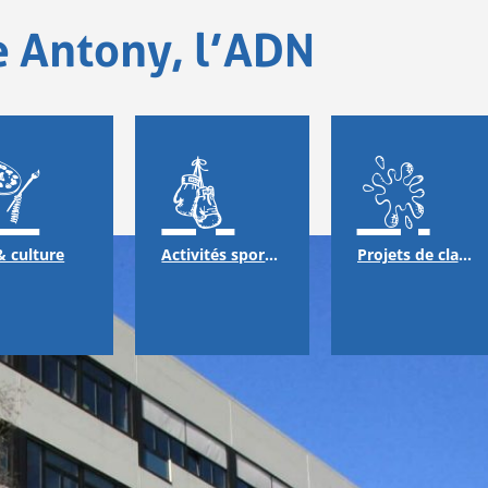
e Antony, l’ADN
& culture
Activités sportives
Projets de classes & échanges