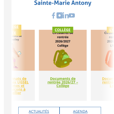
Sainte-Marie Antony
COLLÈGE
COLLÈGE
LY
LYCÉE
ampionnats de
Documents de
Docum
nce volley UGSEL
rentrée 2026/27 –
rentré
es minimes et
Collège
Ly
dets garçons à
Montpellier
ACTUALITÉS
AGENDA