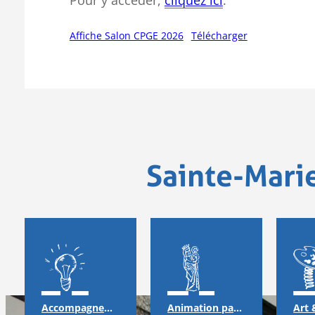
Pour y accéder,
cliquez ici
.
Affiche Salon CPGE 2026
Télécharger
Sainte-Mari
Accompagnement
Animation pastorale & solidarité
Art 