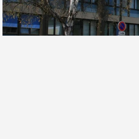
Une q
Con