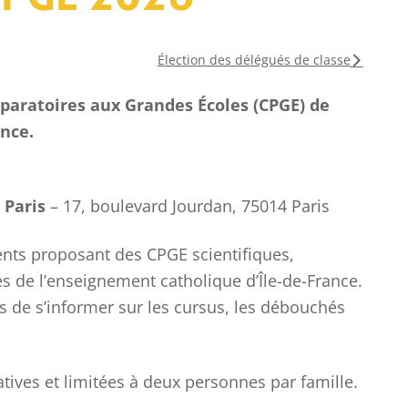
COLLÈGE
Élection des délégués de classe
LYCÉE
éparatoires aux Grandes Écoles (CPGE)
de
ance.
 Paris
– 17, boulevard Jourdan, 75014 Paris
Championnat
Ch
National UGSEL de
Fra
Natation
d
nts proposant des CPGE scientifiques,
ca
s de l’enseignement catholique d’Île-de-France.
es de s’informer sur les cursus, les débouchés
atives et limitées à deux personnes par famille.