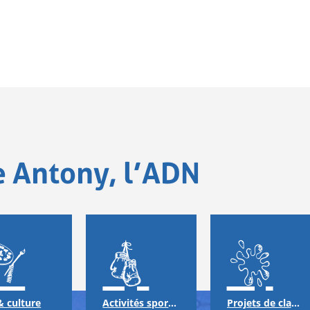
e Antony, l’ADN
& culture
Activités sportives
Projets de classes & échanges