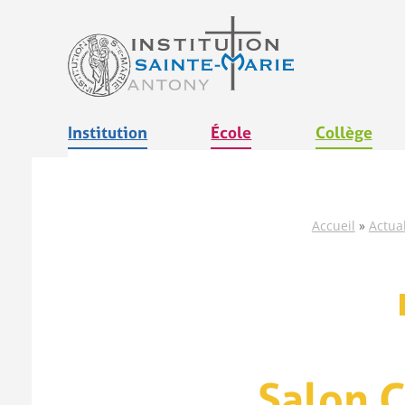
Aller
au
contenu
Institution
École
Collège
Accueil
»
Actual
Salon 