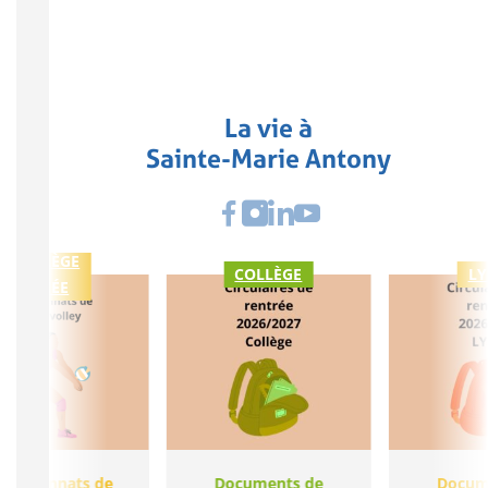
La vie à
Sainte-Marie Antony
COLLÈGE
COLLÈGE
LY
LYCÉE
ampionnats de
Documents de
Docum