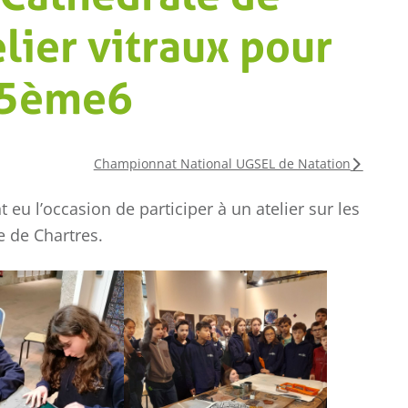
elier vitraux pour
 5ème6
Championnat National UGSEL de Natation
eu l’occasion de participer à un atelier sur les
COLLÈGE
e de Chartres.
LYCÉE
Championnat
Ch