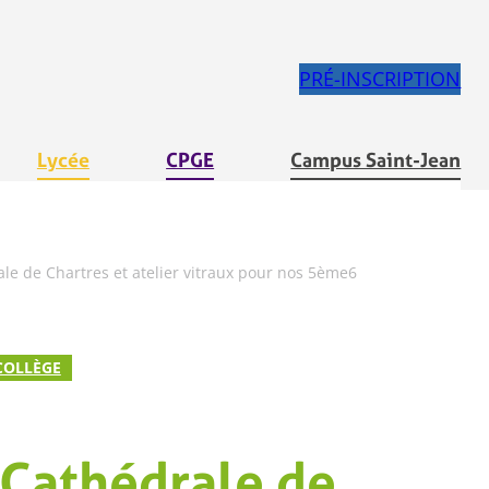
PRÉ-INSCRIPTION
Lycée
CPGE
Campus Saint-Jean
ale de Chartres et atelier vitraux pour nos 5ème6
COLLÈGE
a Cathédrale de