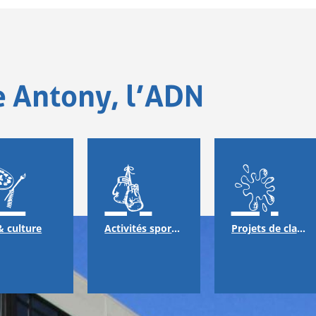
e Antony, l’ADN
& culture
Activités sportives
Projets de classes & échanges