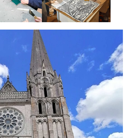
National UGSEL de
Fra
Natation
d
ca