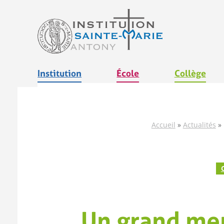
Aller
au
contenu
Institution
École
Collège
Accueil
»
Actualités
»
Un grand mer