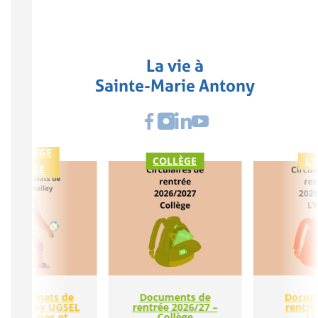
La vie à
Sainte-Marie Antony
COLLÈGE
COLLÈGE
LY
LYCÉE
ampionnats de
Documents de
Docum
nce volley UGSEL
rentrée 2026/27 –
rentré
es minimes et
Collège
Ly