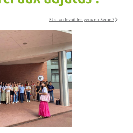
Et si on levait les yeux en 5ème ?
COLLÈGE
LYCÉE
Championnat
Ch
National UGSEL de
Fra
Natation
d