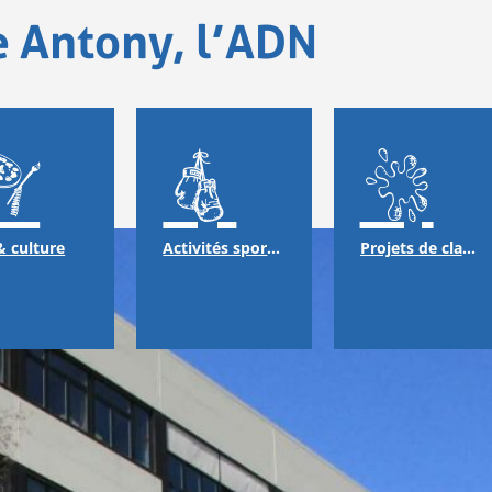
e Antony, l’ADN
& culture
Activités sportives
Projets de classes & échanges