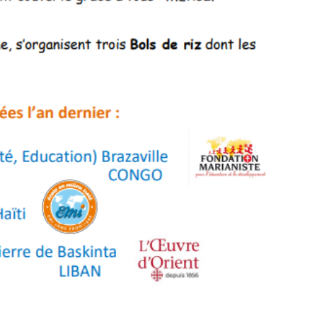
National UGSEL de
Fra
Natation
d
ca