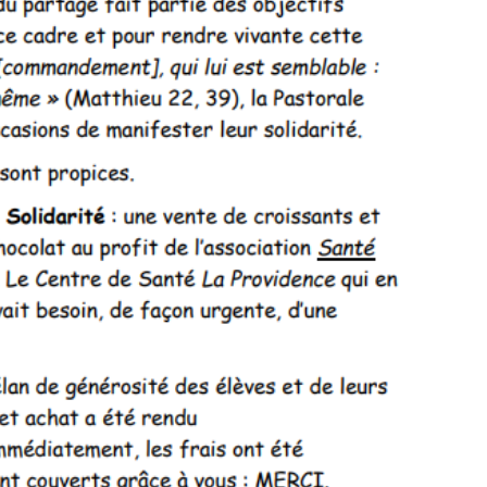
COLLÈGE
LYCÉE
Championnat
Ch