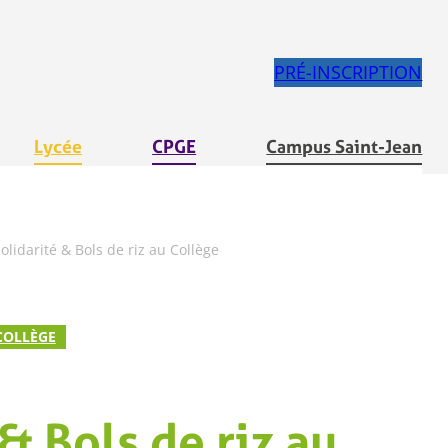
PRÉ-INSCRIPTION
Lycée
CPGE
Campus Saint-Jean
solidarité & Bols de riz au Collège
COLLÈGE
 & Bols de riz au