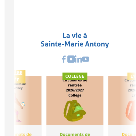
La vie à
Sainte-Marie Antony
COLLÈGE
COLLÈGE
LY
LYCÉE
ampionnats de
Documents de
Docum