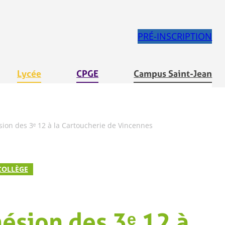
PRÉ-INSCRIPTION
Lycée
CPGE
Campus Saint-Jean
ion des 3ᵉ 12 à la Cartoucherie de Vincennes
COLLÈGE
ésion des 3ᵉ 12 à