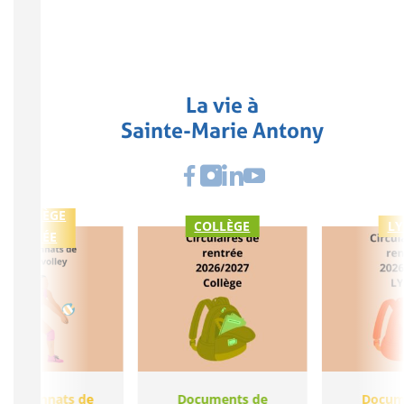
La vie à
Sainte-Marie Antony
COLLÈGE
COLLÈGE
LY
LYCÉE
ampionnats de
Documents de
Docum