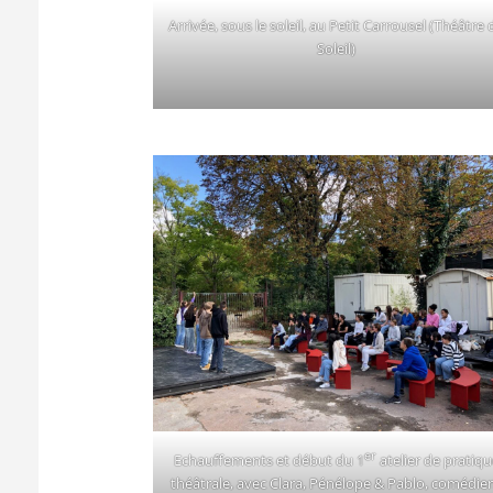
Arrivée, sous le soleil, au Petit Carrousel (Théâtre 
Soleil)
er
Echauffements et début du 1
atelier de pratiqu
théâtrale, avec Clara, Pénélope & Pablo, comédie