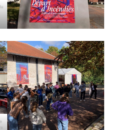
du
e
ns