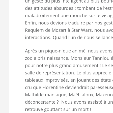
un geste du plus intelligent au plus bouff
des attitudes absurdes : tombant de l’es
maladroitement une mouche sur le visage d
Enfin, nous devions traduire par nos gest
Requiem de Mozart à Star Wars, nous avo
interactions. Quand l’un de nous se lance,
Après un pique-nique animé, nous avons r
zoo a pris naissance, Monsieur Tanniou é
pour notre plus grand amusement ! Le se
salle de représentation. Le plus apprécié 
tableaux improvisés, en jouant des états 
cru que Florentine deviendrait paresseuse
Mathilde maniaque, Maël jaloux, Maxence
déconcertante ? Nous avons assisté à un 
retrouvé gouttant sur un mort !