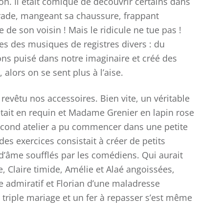
on. Il était comique de découvrir certains dans
National UGSEL de
Fra
Natation
d
trade, mangeant sa chaussure, frappant
ca
e son voisin ! Mais le ridicule ne tue pas !
es des musiques de registres divers : du
ns puisé dans notre imaginaire et créé des
 alors on se sent plus à l’aise.
evêtu nos accessoires. Bien vite, un véritable
tait en requin et Madame Grenier en lapin rose
cond atelier a pu commencer dans une petite
des exercices consistait à créer de petits
d’âme soufflés par les comédiens. Qui aurait
, Claire timide, Amélie et Alaé angoissées,
 admiratif et Florian d’une maladresse
triple mariage et un fer à repasser s’est même