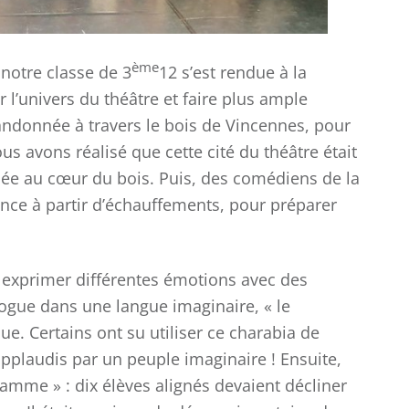
ème
 notre classe de 3
12 s’est rendue à la
l’univers du théâtre et faire plus ample
randonnée à travers le bois de Vincennes, pour
us avons réalisé que cette cité du théâtre était
uée au cœur du bois. Puis, des comédiens de la
nce à partir d’échauffements, pour préparer
COLLÈGE
LYCÉE
xprimer différentes émotions avec des
logue dans une langue imaginaire, « le
e. Certains ont su utiliser ce charabia de
applaudis par un peuple imaginaire ! Ensuite,
gamme » : dix élèves alignés devaient décliner
Championnat
Ch